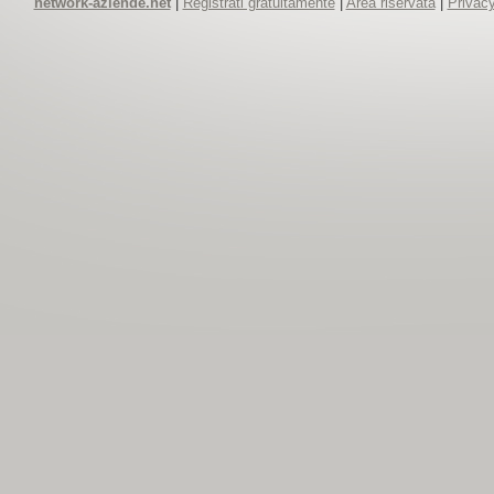
network-aziende.net
|
Registrati gratuitamente
|
Area riservata
|
Privacy