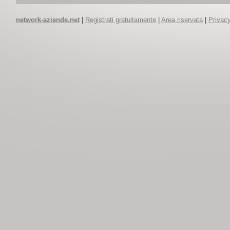
network-aziende.net
|
Registrati gratuitamente
|
Area riservata
|
Privacy