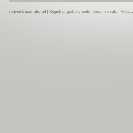
network-aziende.net
|
Registrati gratuitamente
|
Area riservata
|
Privacy