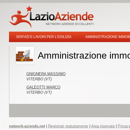
SERVIZI E LAVORI PER L'EDILIZIA
AMMINISTRAZIONE IMMOB
Amministrazione immob
GNIGNERA MASSIMO
VITERBO (VT)
GALEOTTI MARCO
VITERBO (VT)
network-aziende.net
|
Registrati gratuitamente
|
Area riservata
|
Privacy