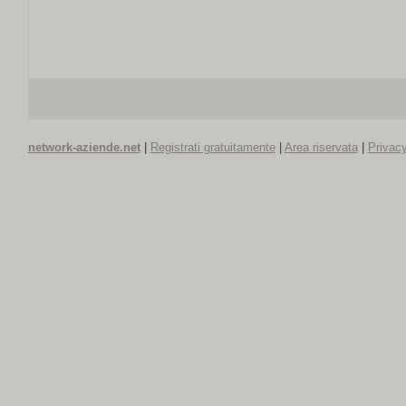
network-aziende.net
|
Registrati gratuitamente
|
Area riservata
|
Privacy