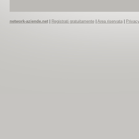
network-aziende.net
|
Registrati gratuitamente
|
Area riservata
|
Privacy